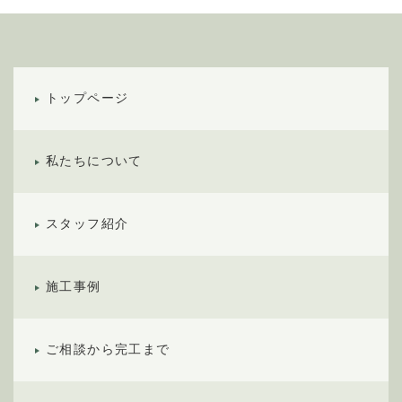
約終了時の個人情報の返却および消去等について定
め、それに従います。
個人情報は、本人の同意を得た範囲内で利用、提供し
ます。
■個人情報の管理について
トップページ
当社が直接収集または外部から業務を受託する際に入
手した個人情報は、正確な状態に保ち、不正アクセ
私たちについて
ス、紛失・破壊・改ざんおよび漏洩等を防止するため
の措置を講じます。
個人情報の処理を伴う業務を外部から受託する場合
は、委託者が個人情報を入手した際、本人の同意を得
スタッフ紹介
た上で、適法かつ公正な手段によって収集したもので
あることを確認します。
施工事例
■法令及びその他の規範について
当社は、個人情報の保護に関係する日本の法令及びそ
の他の規範を遵守し、本方針の継続的改善に努めま
ご相談から完工まで
す。