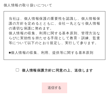
個人情報の取り扱いについて
当社は、個人情報保護の重要性を認識し、個人情報保
護の方針を定めるとともに、全社一丸となり個人情報
の適切な保護に努めます。
個人情報の収集、利用に関する基本原則、管理方法な
らびに実効性を持たせる手段として教育・訓練、監査
等について以下のとおり規定し、実行して参ります。
■個人情報の収集、利用、提供等に関する基本原則
個人情報を直接収集する際は、適法かつ公正な手段に
より、本人の同意を得た上で行います。
個人情報保護方針に同意の上、送信します
収集にあたっては、利用目的を明確にし、その目的の
ために必要な範囲内にとどめます。
個人の利益を侵害する可能性が高い機微な情報は、本
人の明確な同意がある場合または法令等の裏付けがあ
る場合以外には収集しません。
当社が個人情報の処理を伴う業務を外部から受託する
場合や外部へ委託する場合は、個人情報に関する秘密
の保持、再委託に関する事項、事故時の責任分担、契